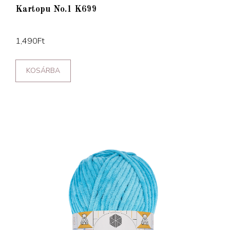
Kartopu No.1 K699
1,490
Ft
KOSÁRBA