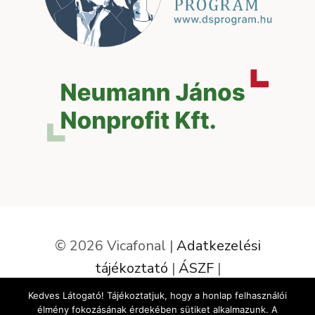
© 2026 Vicafonal |
Adatkezelési
tájékoztató
|
ÁSZF
|
Elállás a szerződéstől
Kedves Látogató! Tájékoztatjuk, hogy a honlap felhasználói
élmény fokozásának érdekében sütiket alkalmazunk. A
Az oldalt készítette: