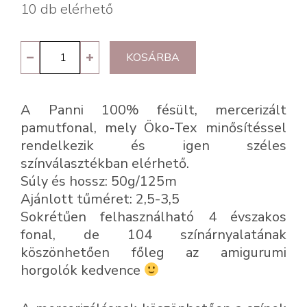
10 db elérhető
Panni
KOSÁRBA
51
-
A Panni 100% fésült, mercerizált
mangó
pamutfonal, mely Öko-Tex minősítéssel
mennyiség
rendelkezik és igen széles
színválasztékban elérhető.
Súly és hossz: 50g/125m
Ajánlott tűméret: 2,5-3,5
Sokrétűen felhasználható 4 évszakos
fonal, de 104 színárnyalatának
köszönhetően főleg az amigurumi
horgolók kedvence