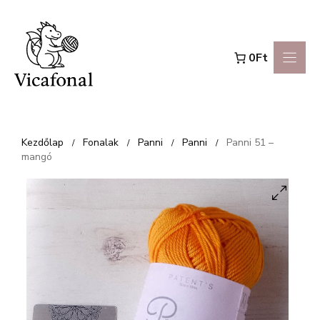
Kilépés
a
0Ft
tartalomba
Kezdőlap
Fonalak
Panni
Panni
Panni 51 –
/
/
/
/
mangó