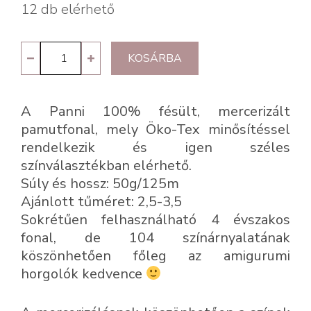
12 db elérhető
Panni
KOSÁRBA
62
-
A Panni 100% fésült, mercerizált
arany
pamutfonal, mely Öko-Tex minősítéssel
mennyiség
rendelkezik és igen széles
színválasztékban elérhető.
Súly és hossz: 50g/125m
Ajánlott tűméret: 2,5-3,5
Sokrétűen felhasználható 4 évszakos
fonal, de 104 színárnyalatának
köszönhetően főleg az amigurumi
horgolók kedvence