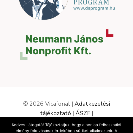
© 2026 Vicafonal |
Adatkezelési
tájékoztató
|
ÁSZF
|
Elállás a szerződéstől
Kedves Látogató! Tájékoztatjuk, hogy a honlap felhasználói
élmény fokozásának érdekében sütiket alkalmazunk. A
Az oldalt készítette: