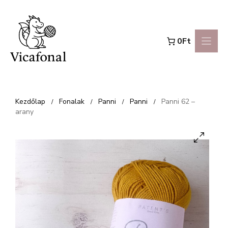
Kilépés
a
0Ft
tartalomba
Kezdőlap
Fonalak
Panni
Panni
Panni 62 –
/
/
/
/
arany