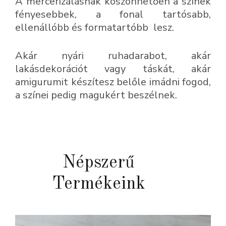
A mercerizálásnak köszönhetően a színek
fényesebbek, a fonal tartósabb,
ellenállóbb és formatartóbb lesz.
Akár nyári ruhadarabot, akár
lakásdekorációt vagy táskát, akár
amigurumit készítesz belőle imádni fogod,
a színei pedig magukért beszélnek.
Népszerű
Termékeink