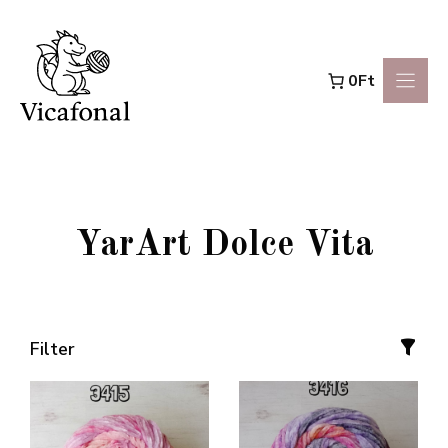
Kilépés
a
0Ft
tartalomba
YarArt Dolce Vita
Filter