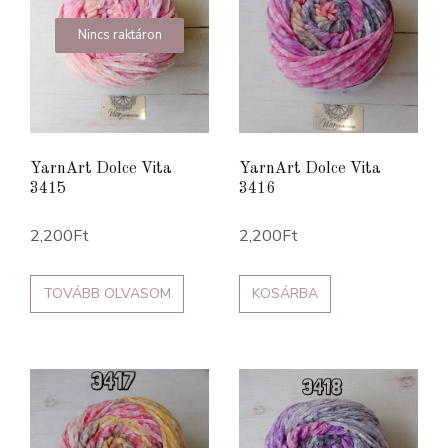
Nincs raktáron
YarnArt Dolce Vita
YarnArt Dolce Vita
3415
3416
2,200
Ft
2,200
Ft
TOVÁBB OLVASOM
KOSÁRBA