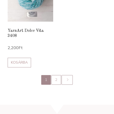
YarnArt Dolce Vita
3408
2,200
Ft
KOSÁRBA
1
2