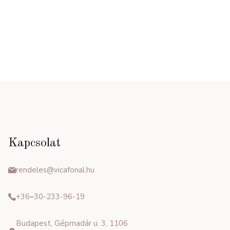
Kapcsolat
rendeles@vicafonal.hu
+36
–
30-233-96-19
Budapest, Gépmadár u. 3, 1106