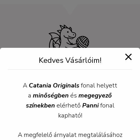
Kedves Vásárlóim!
A
Catania Originals
fonal helyett
a
minőségben
és
megegyező
színekben
elérhető
Panni
fonal
Csatlakozz
kapható!
Csatlakozz csoportunkhoz ahol értesülhetsz az
A megfelelő árnyalat megtalálásához
újdonságokról és tanácsot, segítséget kérhetsz a