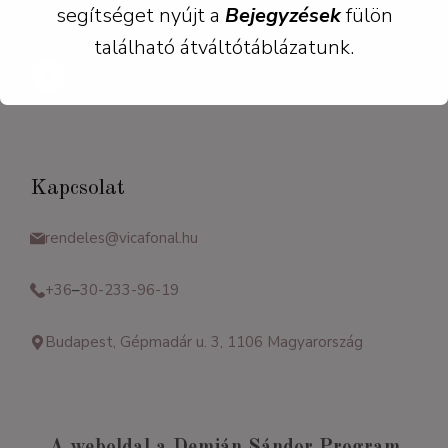
segítséget nyújt a
Bejegyzések
fülön
tagoktól.
található átváltótáblázatunk.
Kapcsolat
rendeles@vicafonal.hu
+36
–
30-233-96-19
Budapest, Gépmadár u. 3, 1106 Magyarország